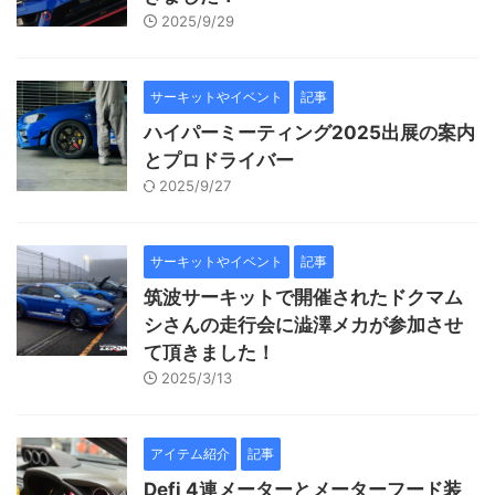
2025/9/29
サーキットやイベント
記事
ハイパーミーティング2025出展の案内
とプロドライバー
2025/9/27
サーキットやイベント
記事
筑波サーキットで開催されたドクマム
シさんの走行会に澁澤メカが参加させ
て頂きました！
2025/3/13
アイテム紹介
記事
Defi 4連メーターとメーターフード装