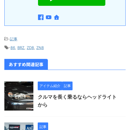
-
記事
-
86
,
BRZ
,
ZD8
,
ZN8
あすすめ関連記事
アイテム紹介
記事
クルマを長く乗るならヘッドライト
から
記事