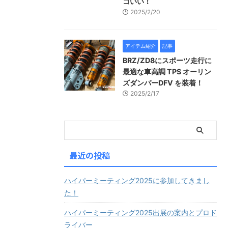
コいい！
2025/2/20
アイテム紹介
記事
BRZ/ZD8にスポーツ走行に
最適な車高調 TPS オーリン
ズダンパーDFV を装着！
2025/2/17
最近の投稿
ハイパーミーティング2025に参加してきまし
た！
ハイパーミーティング2025出展の案内とプロド
ライバー