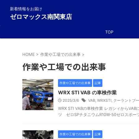
新着情報をお届け
ゼロマックス南関東店
TOP
HOME
>
作業や工場での出来事
>
作業や工場での出来事
作業や工場での出来事
記事
WRX STI VAB の車検作業
2025/3/6
VAB
,
WRXSTI
,
クーラントブ
WRX STI VABの車検作業 レガシィか
ツ ゼロSPチタニウムR10W-50ゼロスポーツ
作業や工場での出来事
記事