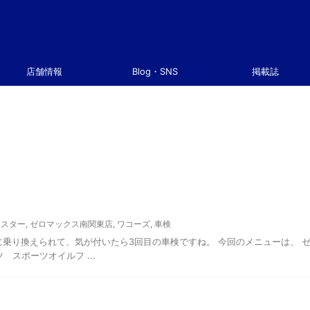
店舗情報
Blog・SNS
掲載誌
ースター
,
ゼロマックス南関東店
,
ワコーズ
,
車検
らVABに乗り換えられて、気が付いたら3回目の車検ですね。 今回のメニューは、 
 スポーツオイルフ ...