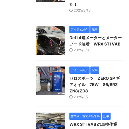
た！
2025/3/13
アイテム紹介
記事
Defi 4連メーターとメーター
フード装着 WRX STI VAB
2025/3/8
アイテム紹介
記事
ゼロスポーツ ZERO SP ギ
アオイル 75W 86/BRZ
ZN8/ZD8
2025/3/7
作業や工場での出来事
記事
WRX STI VAB の車検作業