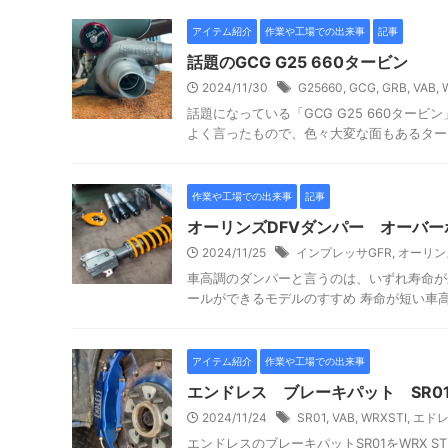
アイテム紹介
作業や工場での出来事
記事
話題のGCG G25 660タービン
2024/11/30
G25660
,
GCG
,
GRB
,
VAB
,
話題になっている「GCG G25 660タ
よく言ったもので、色々大変な面もあるタービ
作業や工場での出来事
記事
オーリンズDFVダンパー オーバー
2024/11/25
インプレッサGFR
,
オーリン
車高調のダンパーと言うのは、いずれ寿命が
ールができるモデルのすすめ 寿命が短い車高
アイテム紹介
作業や工場での出来事
エンドレス ブレーキパット SR0
2024/11/24
SR01
,
VAB
,
WRXSTI
,
エド
エンドレスのブレーキパットSR01をWRX 