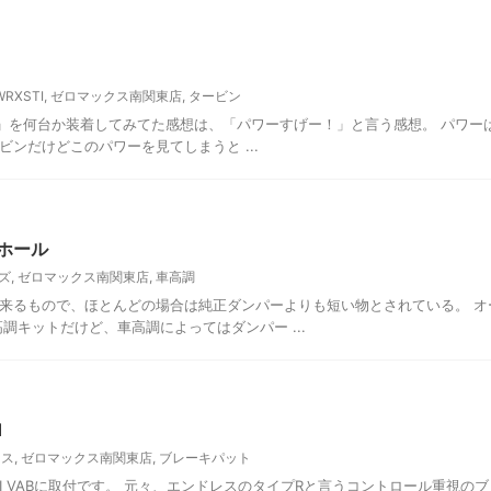
WRXSTI
,
ゼロマックス南関東店
,
タービン
ービン」を何台か装着してみてた感想は、「パワーすげー！」と言う感想。 パワー
ンだけどこのパワーを見てしまうと ...
ホール
ズ
,
ゼロマックス南関東店
,
車高調
来るもので、ほとんどの場合は純正ダンパーよりも短い物とされている。 オ
調キットだけど、車高調によってはダンパー ...
1
レス
,
ゼロマックス南関東店
,
ブレーキパット
STI VABに取付です。 元々、エンドレスのタイプRと言うコントロール重視の