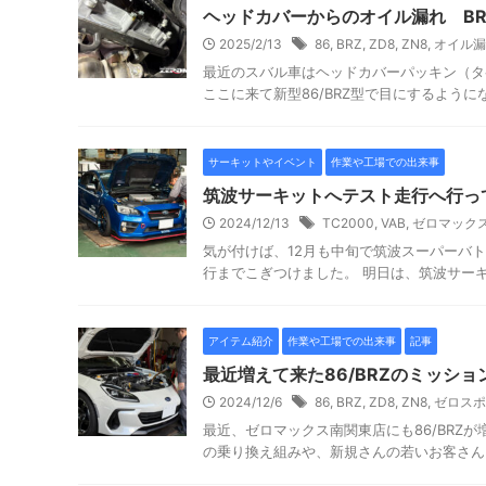
ヘッドカバーからのオイル漏れ BR
2025/2/13
86
,
BRZ
,
ZD8
,
ZN8
,
オイル漏
最近のスバル車はヘッドカバーパッキン（タ
ここに来て新型86/BRZ型で目にするようにな
サーキットやイベント
作業や工場での出来事
筑波サーキットへテスト走行へ行っ
2024/12/13
TC2000
,
VAB
,
ゼロマック
気が付けば、12月も中旬で筑波スーパーバ
行までこぎつけました。 明日は、筑波サーキ
アイテム紹介
作業や工場での出来事
記事
最近増えて来た86/BRZのミッシ
2024/12/6
86
,
BRZ
,
ZD8
,
ZN8
,
ゼロスポ
最近、ゼロマックス南関東店にも86/BRZが
の乗り換え組みや、新規さんの若いお客さんも増