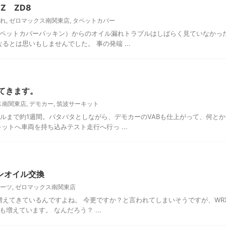
Z ZD8
れ
,
ゼロマックス南関東店
,
タペットカバー
ペットカバーパッキン）からのオイル漏れトラブルはしばらく見ていなかっ
るとは思いもしませんでした。 事の発端 ...
てきます。
ス南関東店
,
デモカー
,
筑波サーキット
トルまで約1週間。バタバタとしながら、デモカーのVABも仕上がって、何と
ットへ車両を持ち込みテスト走行へ行っ ...
ョンオイル交換
ーツ
,
ゼロマックス南関東店
増えてきているんですよね。 今更ですか？と言われてしまいそうですが、WRX 
えています。 なんだろう？ ...