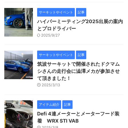
サーキットやイベント
記事
ハイパーミーティング2025出展の案内
とプロドライバー
2025/9/27
サーキットやイベント
記事
筑波サーキットで開催されたドクマム
シさんの走行会に澁澤メカが参加させ
て頂きました！
2025/3/13
アイテム紹介
記事
Defi 4連メーターとメーターフード装
着 WRX STI VAB
2025/3/8