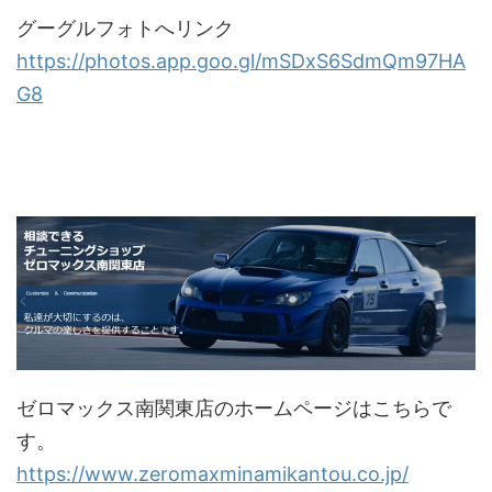
グーグルフォトへリンク
https://photos.app.goo.gl/mSDxS6SdmQm97HA
G8
ゼロマックス南関東店のホームページはこちらで
す。
https://www.zeromaxminamikantou.co.jp/