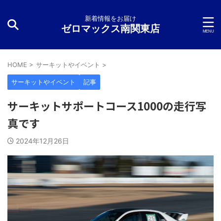
新着情報をお届け
ゼロマックス南関東店
HOME
>
サーキットやイベント
>
サーキットやイベント
記事
サーキットサポートコース1000の走行写
真です
2024年12月26日