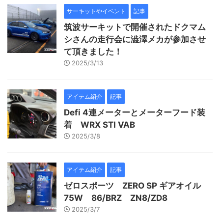
サーキットやイベント
記事
筑波サーキットで開催されたドクマム
シさんの走行会に澁澤メカが参加させ
て頂きました！
2025/3/13
アイテム紹介
記事
Defi 4連メーターとメーターフード装
着 WRX STI VAB
2025/3/8
アイテム紹介
記事
ゼロスポーツ ZERO SP ギアオイル
75W 86/BRZ ZN8/ZD8
2025/3/7