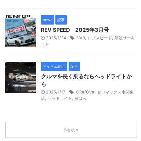
news
記事
REV SPEED 2025年3月号
2025/1/24
VAB
,
レブスピード
,
筑波サーキ
ット
アイテム紹介
記事
クルマを長く乗るならヘッドライトか
ら
2025/1/17
GR#/GV#
,
ゼロマックス南関東
店
,
ヘッドライト
,
黄ばみ
Next »