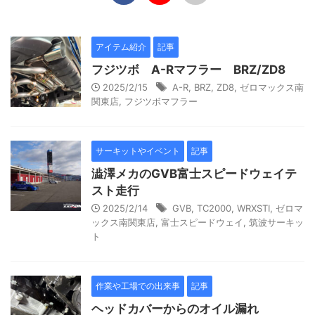
アイテム紹介
記事
フジツボ A-Rマフラー BRZ/ZD8
2025/2/15
A-R
,
BRZ
,
ZD8
,
ゼロマックス南
関東店
,
フジツボマフラー
サーキットやイベント
記事
澁澤メカのGVB富士スピードウェイテ
スト走行
2025/2/14
GVB
,
TC2000
,
WRXSTI
,
ゼロマ
ックス南関東店
,
富士スピードウェイ
,
筑波サーキッ
ト
作業や工場での出来事
記事
ヘッドカバーからのオイル漏れ