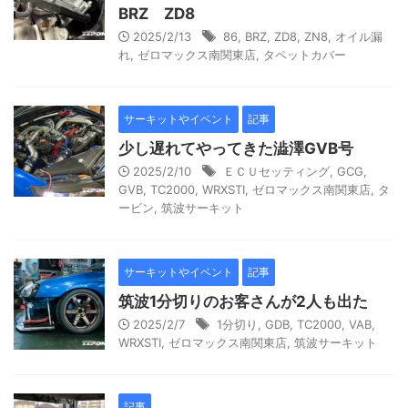
BRZ ZD8
2025/2/13
86
,
BRZ
,
ZD8
,
ZN8
,
オイル漏
れ
,
ゼロマックス南関東店
,
タペットカバー
サーキットやイベント
記事
少し遅れてやってきた澁澤GVB号
2025/2/10
ＥＣＵセッティング
,
GCG
,
GVB
,
TC2000
,
WRXSTI
,
ゼロマックス南関東店
,
タ
ービン
,
筑波サーキット
サーキットやイベント
記事
筑波1分切りのお客さんが2人も出た
2025/2/7
1分切り
,
GDB
,
TC2000
,
VAB
,
WRXSTI
,
ゼロマックス南関東店
,
筑波サーキット
記事