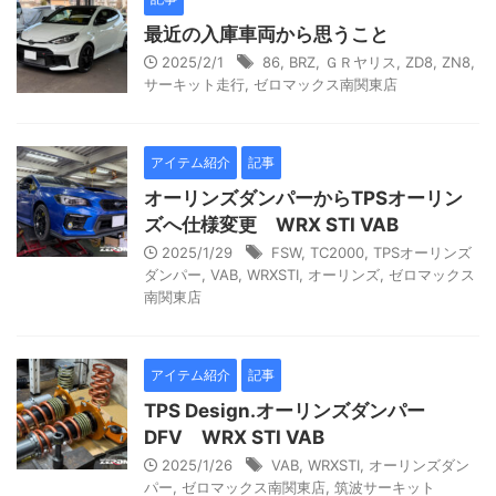
最近の入庫車両から思うこと
2025/2/1
86
,
BRZ
,
ＧＲヤリス
,
ZD8
,
ZN8
,
サーキット走行
,
ゼロマックス南関東店
アイテム紹介
記事
オーリンズダンパーからTPSオーリン
ズへ仕様変更 WRX STI VAB
2025/1/29
FSW
,
TC2000
,
TPSオーリンズ
ダンパー
,
VAB
,
WRXSTI
,
オーリンズ
,
ゼロマックス
南関東店
アイテム紹介
記事
TPS Design.オーリンズダンパー
DFV WRX STI VAB
2025/1/26
VAB
,
WRXSTI
,
オーリンズダン
パー
,
ゼロマックス南関東店
,
筑波サーキット